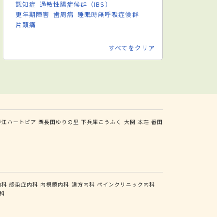
認知症
過敏性腸症候群（IBS）
更年期障害
歯周病
睡眠時無呼吸症候群
片頭痛
すべてをクリア
春江ハートピア
西長田ゆりの里
下兵庫こうふく
大関
本荘
番田
内科
感染症内科
内視鏡内科
漢方内科
ペインクリニック内科
科