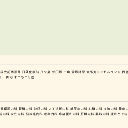
福大前西福井
日華化学前
八ツ島
新田塚
中角
鷲塚針原
太郎丸エンゼルランド
西
国
三国港
まつもと町屋
循環器内科
腎臓内科
神経内科
人工透析内科
糖尿病内科
心臓内科
血液内科
腫瘍
析内科
女性内科
脳神経内科
老年内科
疼痛緩和内科
肝臓内科
乳腺内科
緩和ケア内