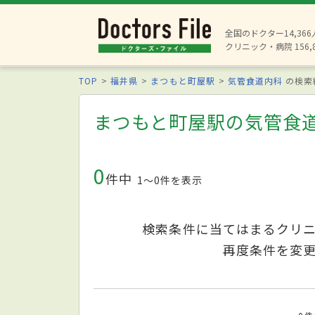
全国のドクター14,36
クリニック・病院 156,
TOP
福井県
まつもと町屋駅
気管食道内科
の検索
まつもと町屋駅の気管食
0
件中
1〜0件を表示
検索条件に当てはまるクリ
再度条件を変