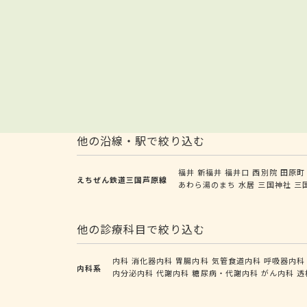
他の沿線・駅で絞り込む
福井
新福井
福井口
西別院
田原町
えちぜん鉄道三国芦原線
あわら湯のまち
水居
三国神社
三
他の診療科目で絞り込む
内科
消化器内科
胃腸内科
気管食道内科
呼吸器内科
内科系
内分泌内科
代謝内科
糖尿病・代謝内科
がん内科
透