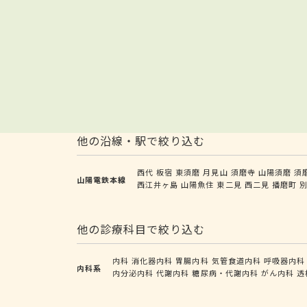
他の沿線・駅で絞り込む
西代
板宿
東須磨
月見山
須磨寺
山陽須磨
須
山陽電鉄本線
西江井ヶ島
山陽魚住
東二見
西二見
播磨町
他の診療科目で絞り込む
内科
消化器内科
胃腸内科
気管食道内科
呼吸器内科
内科系
内分泌内科
代謝内科
糖尿病・代謝内科
がん内科
透