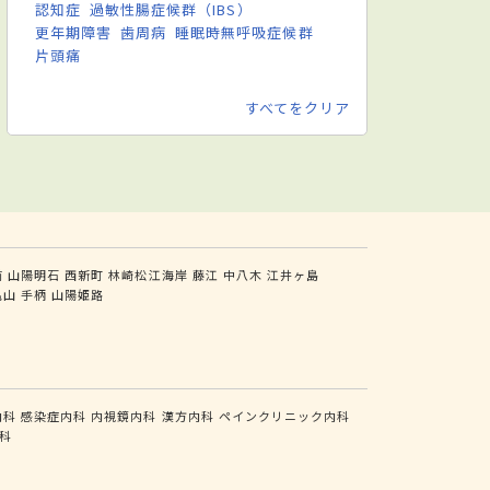
認知症
過敏性腸症候群（IBS）
更年期障害
歯周病
睡眠時無呼吸症候群
片頭痛
すべてをクリア
前
山陽明石
西新町
林崎松江海岸
藤江
中八木
江井ヶ島
亀山
手柄
山陽姫路
内科
感染症内科
内視鏡内科
漢方内科
ペインクリニック内科
科