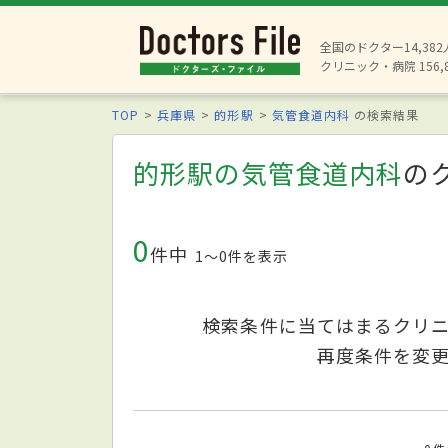
全国のドクター14,38
クリニック・病院 156,
TOP
兵庫県
的形駅
気管食道内科
の検索結果
的形駅の気管食道内科
の
0
件中
1〜0件を表示
検索条件に当てはまるクリ
再度条件を変