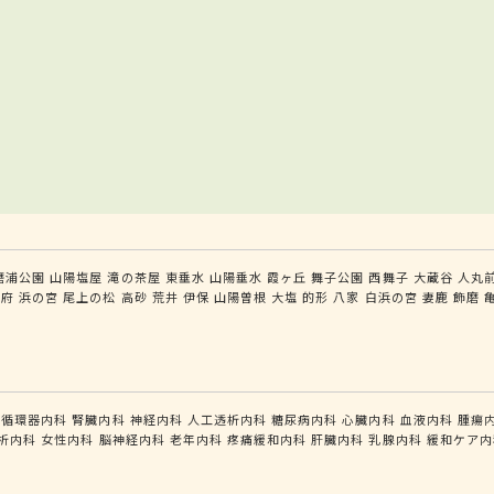
磨浦公園
山陽塩屋
滝の茶屋
東垂水
山陽垂水
霞ヶ丘
舞子公園
西舞子
大蔵谷
人丸
別府
浜の宮
尾上の松
高砂
荒井
伊保
山陽曽根
大塩
的形
八家
白浜の宮
妻鹿
飾磨
循環器内科
腎臓内科
神経内科
人工透析内科
糖尿病内科
心臓内科
血液内科
腫瘍
析内科
女性内科
脳神経内科
老年内科
疼痛緩和内科
肝臓内科
乳腺内科
緩和ケア内