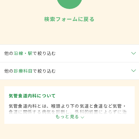
検索フォームに戻る
他の
沿線・駅
で絞り込む
他の
診療科目
で絞り込む
気管食道内科について
気管食道内科とは、喉頭より下の気道と食道など気管・
食道に関係する病気を診断し、外科的処置によらずに治
もっと見る
療する内科の一領域です。平成20年4月の制度改正前
は、気管食道科と呼ばれていました。