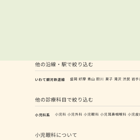
他の沿線・駅で絞り込む
盛岡
好摩
青山
厨川
巣子
滝沢
渋民
岩手
いわて銀河鉄道線
他の診療科目で絞り込む
小児科
小児外科
小児眼科
小児耳鼻咽喉科
小児皮
小児科系
小児眼科について