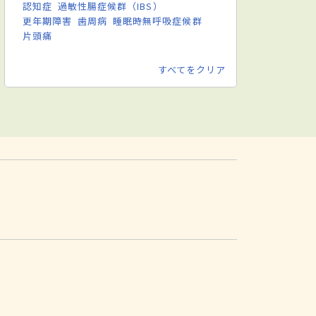
認知症
過敏性腸症候群（IBS）
更年期障害
歯周病
睡眠時無呼吸症候群
片頭痛
すべてをクリア