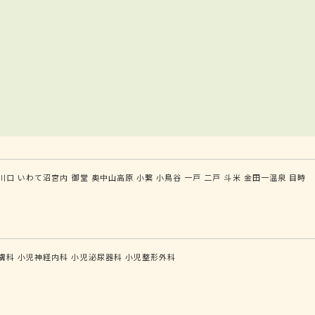
川口
いわて沼宮内
御堂
奥中山高原
小繋
小鳥谷
一戸
二戸
斗米
金田一温泉
目時
膚科
小児神経内科
小児泌尿器科
小児整形外科