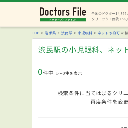
全国のドクター14,36
クリニック・病院 156,
TOP
岩手県
渋民駅
小児眼科
ネット予約可
の検
渋民駅の小児眼科、ネッ
0
件中
1〜0件を表示
検索条件に当てはまるクリ
再度条件を変