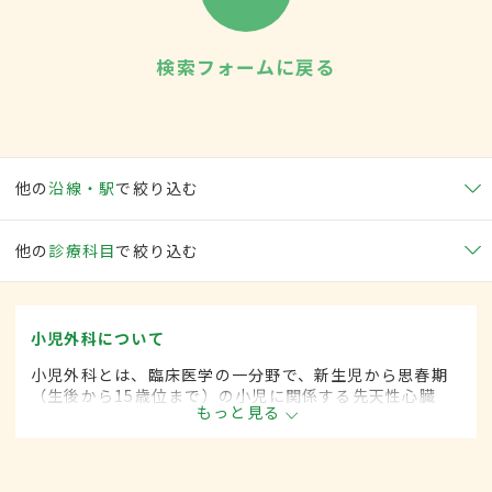
検索フォームに戻る
他の
沿線・駅
で絞り込む
他の
診療科目
で絞り込む
小児外科について
小児外科とは、臨床医学の一分野で、新生児から思春期
（生後から15歳位まで）の小児に関係する先天性心臓
もっと見る
病・各種奇形などに対して、手術的な方法によって治療
します。