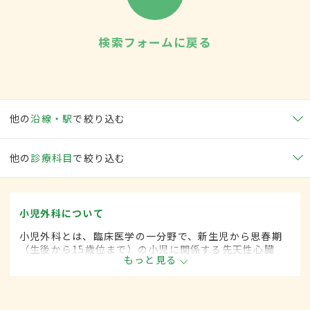
検索フォームに戻る
他の
沿線・駅
で絞り込む
他の
診療科目
で絞り込む
小児外科について
小児外科とは、臨床医学の一分野で、新生児から思春期
（生後から15歳位まで）の小児に関係する先天性心臓
もっと見る
病・各種奇形などに対して、手術的な方法によって治療
します。