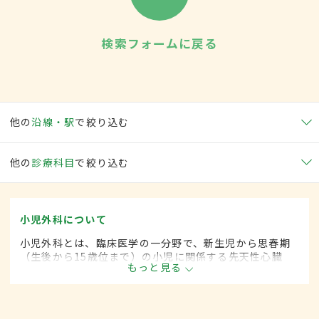
検索フォームに戻る
他の
沿線・駅
で絞り込む
他の
診療科目
で絞り込む
小児外科について
小児外科とは、臨床医学の一分野で、新生児から思春期
（生後から15歳位まで）の小児に関係する先天性心臓
もっと見る
病・各種奇形などに対して、手術的な方法によって治療
します。