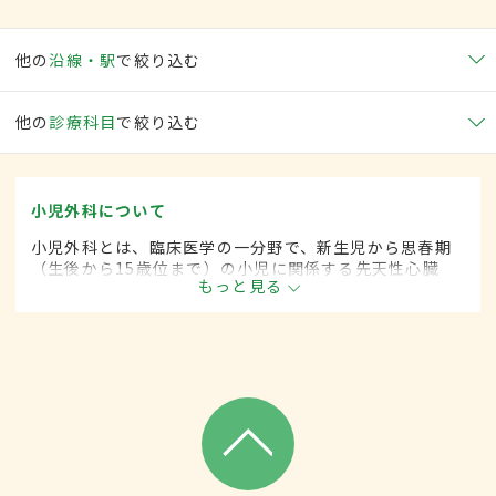
他の
沿線・駅
で絞り込む
他の
診療科目
で絞り込む
小児外科について
小児外科とは、臨床医学の一分野で、新生児から思春期
（生後から15歳位まで）の小児に関係する先天性心臓
もっと見る
病・各種奇形などに対して、手術的な方法によって治療
します。