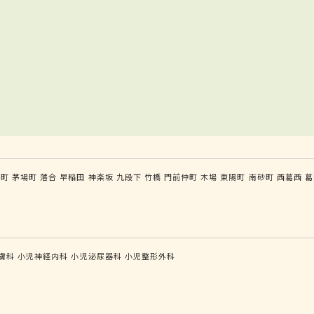
手町
茅場町
落合
早稲田
神楽坂
九段下
竹橋
門前仲町
木場
東陽町
南砂町
西葛西
葛
膚科
小児神経内科
小児泌尿器科
小児整形外科