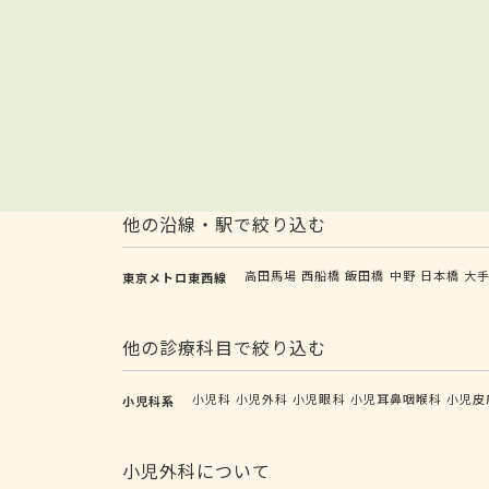
他の沿線・駅で絞り込む
高田馬場
西船橋
飯田橋
中野
日本橋
大
東京メトロ東西線
他の診療科目で絞り込む
小児科
小児外科
小児眼科
小児耳鼻咽喉科
小児皮
小児科系
小児外科について