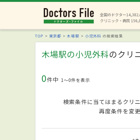
全国のドクター14,38
クリニック・病院 156,
TOP
東京都
木場駅
小児外科
の検索結果
木場駅の小児外科
のクリ
0
件中
1〜0件を表示
検索条件に当てはまるクリ
再度条件を変