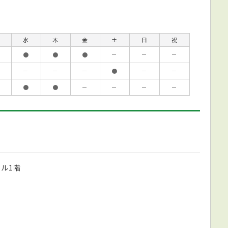
水
木
金
土
日
祝
●
●
●
－
－
－
－
－
－
●
－
－
●
●
－
－
－
－
ビル1階