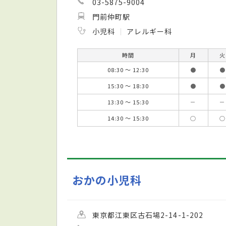
03-5875-9004
門前仲町駅
小児科
アレルギー科
時間
月
火
08:30 ～ 12:30
●
●
15:30 ～ 18:30
●
●
13:30 ～ 15:30
－
－
14:30 ～ 15:30
○
○
おかの小児科
東京都江東区古石場2-14-1-202