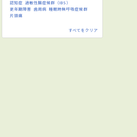
認知症
過敏性腸症候群（IBS）
更年期障害
歯周病
睡眠時無呼吸症候群
片頭痛
すべてをクリア