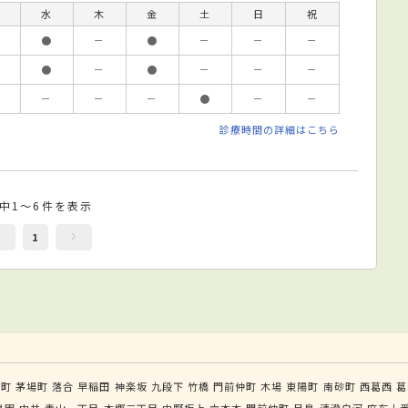
水
木
金
土
日
祝
●
－
●
－
－
－
●
－
●
－
－
－
－
－
－
●
－
－
診療時間の詳細はこちら
件中1～6件を表示
1
手町
茅場町
落合
早稲田
神楽坂
九段下
竹橋
門前仲町
木場
東陽町
南砂町
西葛西
葛
島園
中井
青山一丁目
本郷三丁目
中野坂上
六本木
門前仲町
月島
清澄白河
麻布十