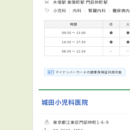
木場駅 東陽町駅 門前仲町駅
小児科
内科
腎臓内科
糖尿病内
時間
月
火
09:30 ～ 13:00
●
●
14:30 ～ 17:30
●
●
08:30 ～ 12:30
－
－
マイナンバーカードの健康保険証利用可能
城田小児科医院
東京都江東区門前仲町1-6-9