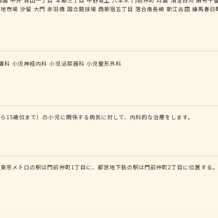
築地市場
汐留
大門
赤羽橋
国立競技場
西新宿五丁目
落合南長崎
新江古田
練馬春日
膚科
小児神経内科
小児泌尿器科
小児整形外科
ら15歳位まで）の小児に関係する病気に対して、内科的な治療をします。
東京メトロの駅は門前仲町1丁目に、都営地下鉄の駅は門前仲町2丁目に位置する