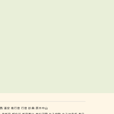
西
浦安
南行徳
行徳
妙典
原木中山
番
東新宿
都庁前
新宿西口
若松河田
牛込柳町
牛込神楽坂
春日