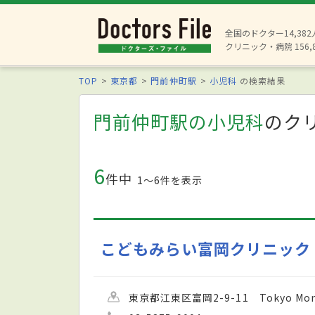
全国のドクター14,38
クリニック・病院 156,
TOP
東京都
門前仲町駅
小児科
の検索結果
門前仲町駅の小児科
のク
6
件中
1〜6件を表示
こどもみらい富岡クリニック
東京都江東区富岡2-9-11 Tokyo Monna