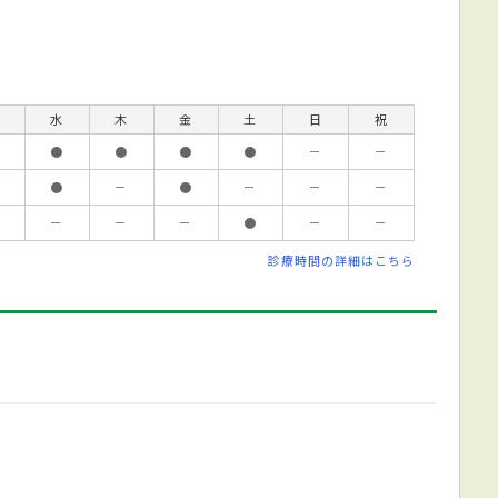
水
木
金
土
日
祝
●
●
●
●
－
－
●
－
●
－
－
－
－
－
－
●
－
－
診療時間の詳細はこちら