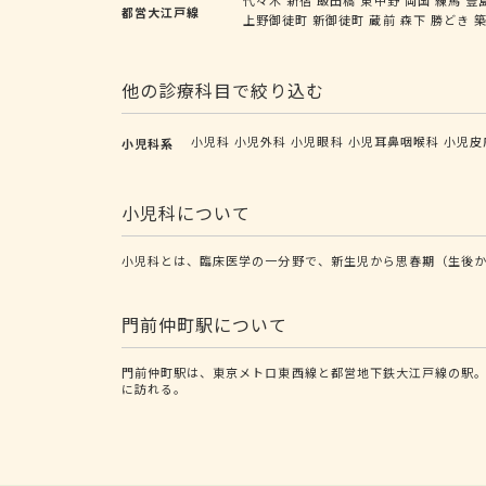
都営大江戸線
上野御徒町
新御徒町
蔵前
森下
勝どき
他の診療科目で絞り込む
小児科
小児外科
小児眼科
小児耳鼻咽喉科
小児皮
小児科系
小児科について
小児科とは、臨床医学の一分野で、新生児から思春期（生後か
門前仲町駅について
門前仲町駅は、東京メトロ東西線と都営地下鉄大江戸線の駅。
に訪れる。