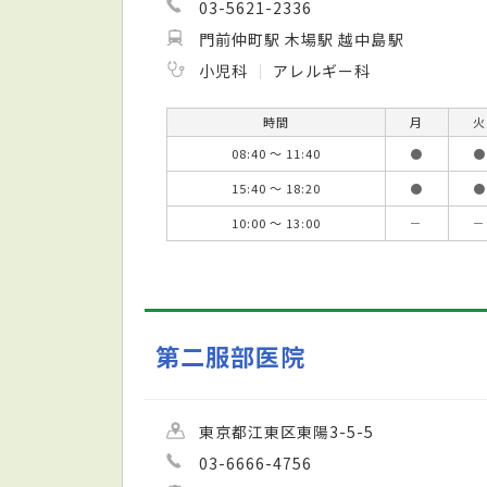
03-5621-2336
門前仲町駅 木場駅 越中島駅
小児科
アレルギー科
時間
月
火
08:40 ～ 11:40
●
●
15:40 ～ 18:20
●
●
10:00 ～ 13:00
－
－
第二服部医院
東京都江東区東陽3-5-5
03-6666-4756