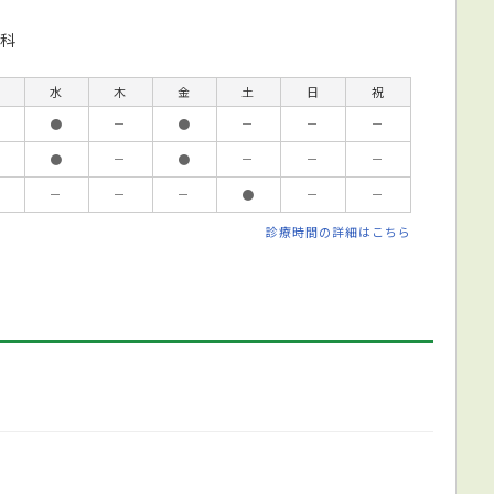
科
水
木
金
土
日
祝
●
－
●
－
－
－
●
－
●
－
－
－
－
－
－
●
－
－
診療時間の詳細はこちら