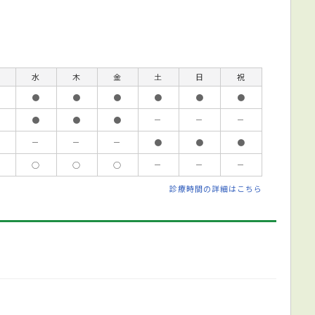
水
木
金
土
日
祝
●
●
●
●
●
●
●
●
●
－
－
－
－
－
－
●
●
●
○
○
○
－
－
－
診療時間の詳細はこちら