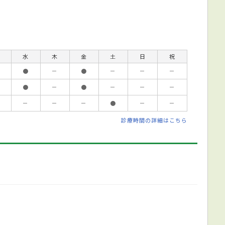
水
木
金
土
日
祝
●
－
●
－
－
－
●
－
●
－
－
－
－
－
－
●
－
－
診療時間の詳細はこちら