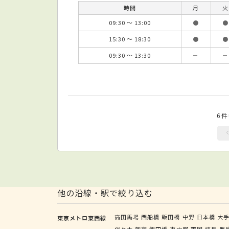
時間
月
火
09:30 ～ 13:00
●
●
15:30 ～ 18:30
●
●
09:30 ～ 13:30
－
－
6
他の沿線・駅で絞り込む
高田馬場
西船橋
飯田橋
中野
日本橋
大
東京メトロ東西線
代々木
新宿
飯田橋
東中野
両国
練馬
豊