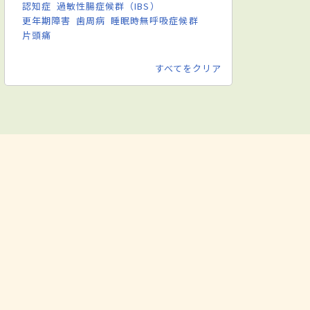
認知症
過敏性腸症候群（IBS）
更年期障害
歯周病
睡眠時無呼吸症候群
片頭痛
すべてをクリア