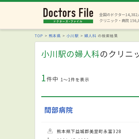
全国のドクター14,38
クリニック・病院 156,
TOP
熊本県
小川駅
婦人科
の検索結果
小川駅の婦人科
のクリニ
1
件中
1〜1件を表示
間部病院
熊本県下益城郡美里町永富328