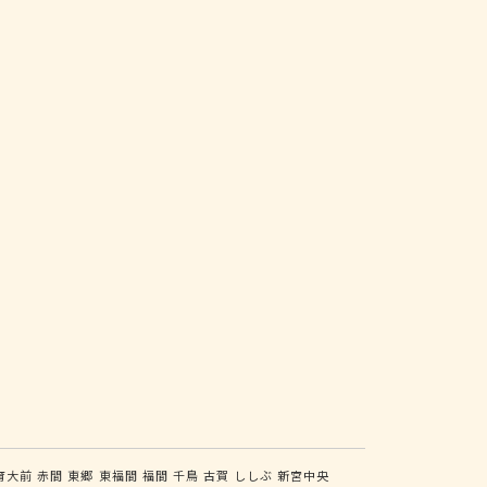
育大前
赤間
東郷
東福間
福間
千鳥
古賀
ししぶ
新宮中央