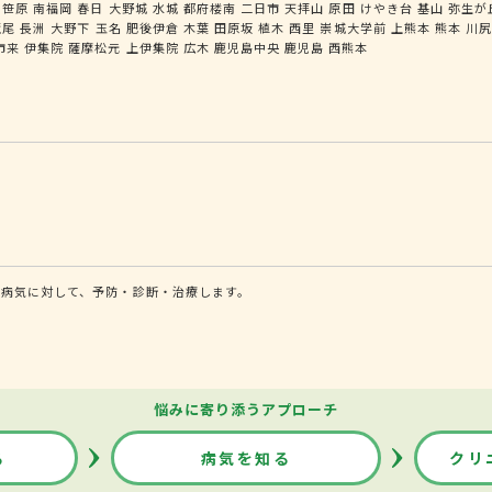
笹原
南福岡
春日
大野城
水城
都府楼南
二日市
天拝山
原田
けやき台
基山
弥生が
荒尾
長洲
大野下
玉名
肥後伊倉
木葉
田原坂
植木
西里
崇城大学前
上熊本
熊本
川
市来
伊集院
薩摩松元
上伊集院
広木
鹿児島中央
鹿児島
西熊本
病気に対して、予防・診断・治療します。
悩みに寄り添うアプローチ
る
病気を知る
クリ