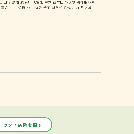
丘
田代
鳥栖
肥前旭
久留米
荒木
西牟田
羽犬塚
筑後船小屋
尻
富合
宇土
松橋
小川
有佐
千丁
新八代
八代
川内
隈之城
ニック・病院を探す