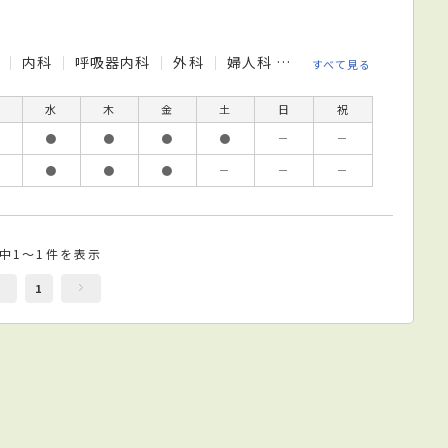
科
内科
呼吸器内科
外科
婦人科
小児科
整形外科
すべて見る
水
木
金
土
日
祝
●
●
●
●
－
－
●
●
●
－
－
－
件中1～1件を表示
1