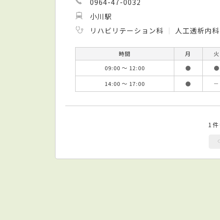
0964-47-0032
小川駅
リハビリテーション科
人工透析内
時間
月
火
09:00 ～ 12:00
●
●
14:00 ～ 17:00
●
－
1