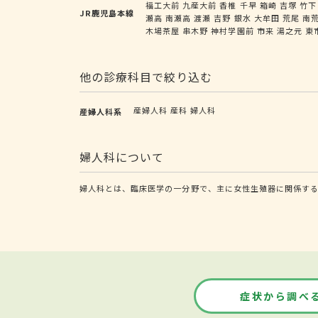
福工大前
九産大前
香椎
千早
箱崎
吉塚
竹下
JR鹿児島本線
瀬高
南瀬高
渡瀬
吉野
銀水
大牟田
荒尾
南
木場茶屋
串木野
神村学園前
市来
湯之元
東
他の診療科目で絞り込む
産婦人科
産科
婦人科
産婦人科系
婦人科について
婦人科とは、臨床医学の一分野で、主に女性生殖器に関係する
症状から調べ