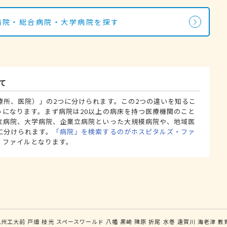
の病院・総合病院・大学病院を探す
て
療所、医院）」の2つに分けられます。この2つの違いを知るこ
うになります。まず病院は20以上の病床を持つ医療機関のこと
立病院、大学病院、企業立病院といった大規模病院や、地域医
に分けられます。
「病院」を検索するのがホスピタルズ・ファ
・ファイルとなります。
九州工大前
戸畑
枝光
スペースワールド
八幡
黒崎
陣原
折尾
水巻
遠賀川
海老津
教