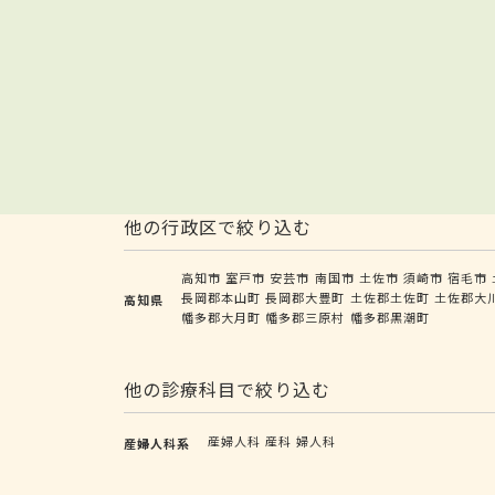
他の行政区で絞り込む
高知市
室戸市
安芸市
南国市
土佐市
須崎市
宿毛市
長岡郡本山町
長岡郡大豊町
土佐郡土佐町
土佐郡大
高知県
幡多郡大月町
幡多郡三原村
幡多郡黒潮町
他の診療科目で絞り込む
産婦人科
産科
婦人科
産婦人科系