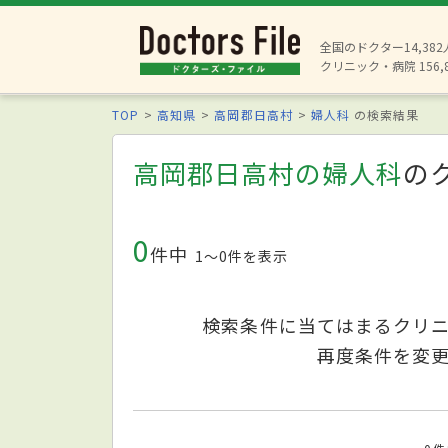
全国のドクター14,38
クリニック・病院 156,
TOP
高知県
高岡郡日高村
婦人科
の検索結果
高岡郡日高村の婦人科
の
0
件中
1〜0件を表示
検索条件に当てはまるクリ
再度条件を変