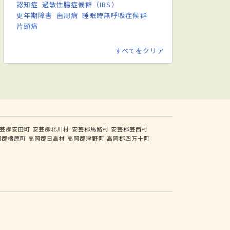
認知症
過敏性腸症候群（IBS）
更年期障害
歯周病
睡眠時無呼吸症候群
片頭痛
すべてをクリア
芸郡安田町
安芸郡北川村
安芸郡馬路村
安芸郡芸西村
岡郡檮原町
高岡郡日高村
高岡郡津野町
高岡郡四万十町