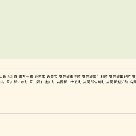
土佐清水市
四万十市
香南市
香美市
安芸郡東洋町
安芸郡奈半利町
安芸郡田野町
安
川村
吾川郡いの町
吾川郡仁淀川町
高岡郡中土佐町
高岡郡佐川町
高岡郡越知町
高