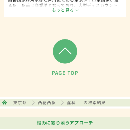
る駅。駅前は商業地となっており、大型ディスカウント
もっと見る
ショップや複合商業施設、家電量販店などが立ち並ぶ。
周辺エリアはマンションや住宅団地があり、駅の利用者
も年々増加傾向にある。
PAGE TOP
東京都
西葛西駅
産科
の検索結果
悩みに寄り添うアプローチ