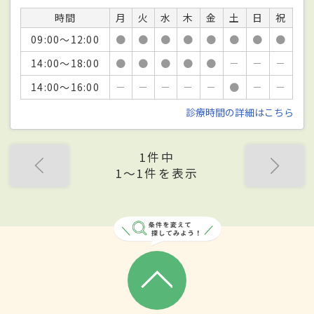
時間
月
火
水
木
金
土
日
祝
09:00～12:00
●
●
●
●
●
●
●
●
14:00～18:00
●
●
●
●
●
－
－
－
14:00～16:00
－
－
－
－
－
●
－
－
診療時間の詳細はこちら
1件中
1〜1件を表示