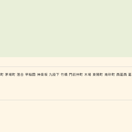
手町
茅場町
落合
早稲田
神楽坂
九段下
竹橋
門前仲町
木場
東陽町
南砂町
西葛西
葛