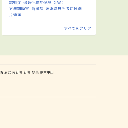
認知症
過敏性腸症候群（IBS）
更年期障害
歯周病
睡眠時無呼吸症候群
片頭痛
すべてをクリア
西
浦安
南行徳
行徳
妙典
原木中山