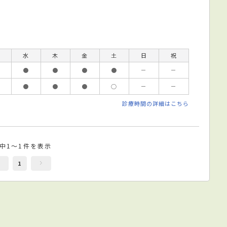
水
木
金
土
日
祝
●
●
●
●
－
－
●
●
●
○
－
－
診療時間の詳細はこちら
件中1～1件を表示
1