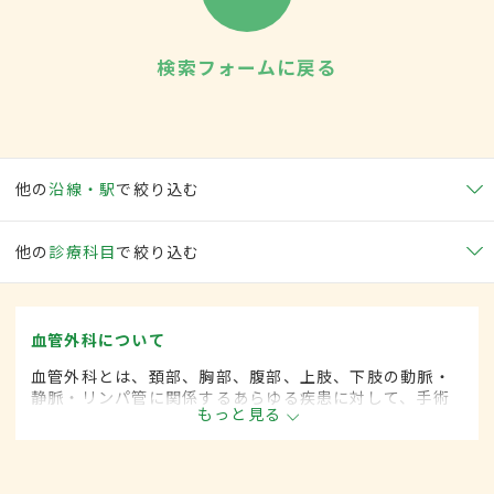
検索フォームに戻る
他の
沿線・駅
で絞り込む
他の
診療科目
で絞り込む
血管外科について
血管外科とは、頚部、胸部、腹部、上肢、下肢の動脈・
静脈・リンパ管に関係するあらゆる疾患に対して、手術
もっと見る
的な方法によって治療する外科の一領域で、血管系をよ
り専門としています。