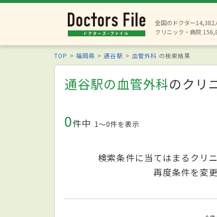
全国のドクター14,38
クリニック・病院 156,
TOP
福岡県
通谷駅
血管外科
の検索結果
通谷駅の血管外科
のクリ
0
件中
1〜0件を表示
検索条件に当てはまるクリ
再度条件を変