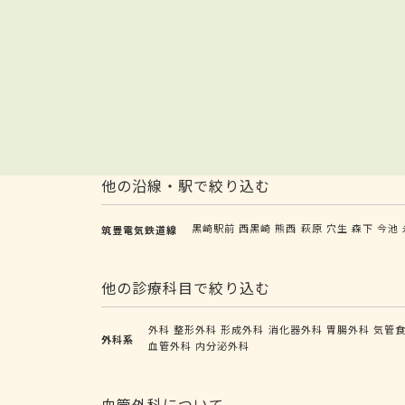
他の沿線・駅で絞り込む
黒崎駅前
西黒崎
熊西
萩原
穴生
森下
今池
筑豊電気鉄道線
他の診療科目で絞り込む
外科
整形外科
形成外科
消化器外科
胃腸外科
気管
外科系
血管外科
内分泌外科
血管外科について