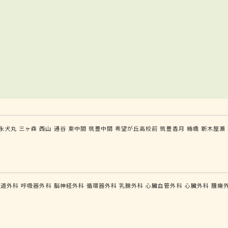
永犬丸
三ヶ森
西山
通谷
東中間
筑豊中間
希望が丘高校前
筑豊香月
楠橋
新木屋瀬
食道外科
呼吸器外科
脳神経外科
循環器外科
乳腺外科
心臓血管外科
心臓外科
腫瘍