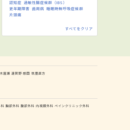
認知症
過敏性腸症候群（IBS）
更年期障害
歯周病
睡眠時無呼吸症候群
片頭痛
すべてをクリア
木屋瀬
遠賀野
感田
筑豊直方
外科
胸部外科
腹部外科
内視鏡外科
ペインクリニック外科