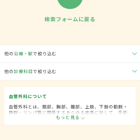
検索フォームに戻る
他の
沿線・駅
で絞り込む
他の
診療科目
で絞り込む
血管外科について
血管外科とは、頚部、胸部、腹部、上肢、下肢の動脈・
静脈・リンパ管に関係するあらゆる疾患に対して、手術
もっと見る
的な方法によって治療する外科の一領域で、血管系をよ
り専門としています。