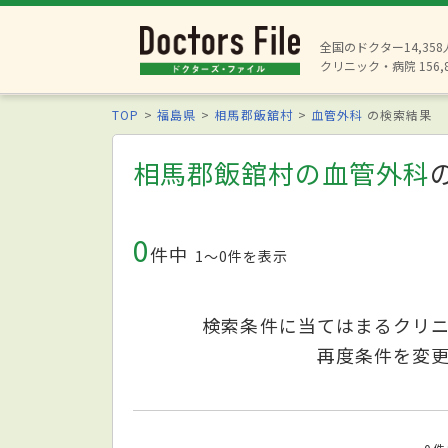
全国のドクター14,35
クリニック・病院 156,
TOP
福島県
相馬郡飯舘村
血管外科
の検索結果
相馬郡飯舘村の血管外科
0
件中
1〜0件を表示
検索条件に当てはまるクリ
再度条件を変