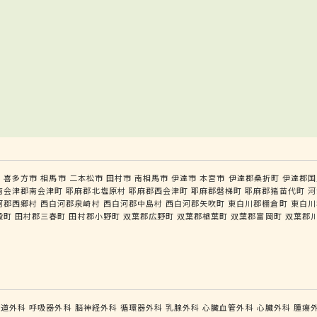
市
喜多方市
相馬市
二本松市
田村市
南相馬市
伊達市
本宮市
伊達郡桑折町
伊達郡国
南会津郡南会津町
耶麻郡北塩原村
耶麻郡西会津町
耶麻郡磐梯町
耶麻郡猪苗代町
河
河郡西郷村
西白河郡泉崎村
西白河郡中島村
西白河郡矢吹町
東白川郡棚倉町
東白川
殿町
田村郡三春町
田村郡小野町
双葉郡広野町
双葉郡楢葉町
双葉郡富岡町
双葉郡
食道外科
呼吸器外科
脳神経外科
循環器外科
乳腺外科
心臓血管外科
心臓外科
腫瘍