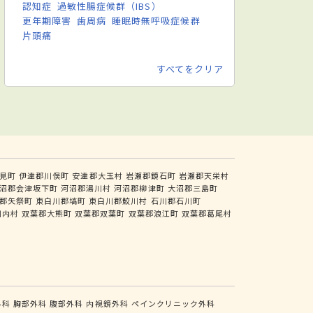
認知症
過敏性腸症候群（IBS）
更年期障害
歯周病
睡眠時無呼吸症候群
片頭痛
すべてをクリア
見町
伊達郡川俣町
安達郡大玉村
岩瀬郡鏡石町
岩瀬郡天栄村
沼郡会津坂下町
河沼郡湯川村
河沼郡柳津町
大沼郡三島町
郡矢祭町
東白川郡塙町
東白川郡鮫川村
石川郡石川町
川内村
双葉郡大熊町
双葉郡双葉町
双葉郡浪江町
双葉郡葛尾村
外科
胸部外科
腹部外科
内視鏡外科
ペインクリニック外科