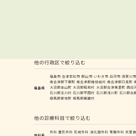
他の行政区で絞り込む
福島市
会津若松市
郡山市
いわき市
白河市
須賀川
南会津郡下郷町
南会津郡檜枝岐村
南会津郡只見町
大沼郡金山町
大沼郡昭和村
大沼郡会津美里町
西白
福島県
石川郡玉川村
石川郡平田村
石川郡浅川町
石川郡古
相馬郡新地町
相馬郡飯舘村
他の診療科目で絞り込む
外科
整形外科
形成外科
消化器外科
胃腸外科
気管
外科系