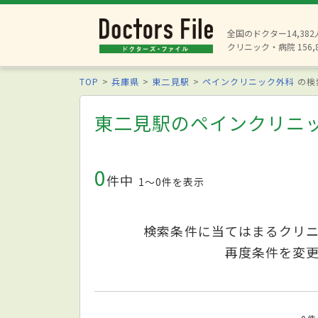
全国のドクター14,38
クリニック・病院 156,
TOP
兵庫県
東二見駅
ペインクリニック外科
の検
東二見駅のペインクリニ
0
件中
1〜0件を表示
検索条件に当てはまるクリ
再度条件を変