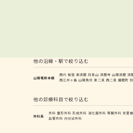
他の沿線・駅で絞り込む
西代
板宿
東須磨
月見山
須磨寺
山陽須磨
須
山陽電鉄本線
西江井ヶ島
山陽魚住
東二見
西二見
播磨町
他の診療科目で絞り込む
外科
整形外科
形成外科
消化器外科
胃腸外科
気管
外科系
血管外科
内分泌外科