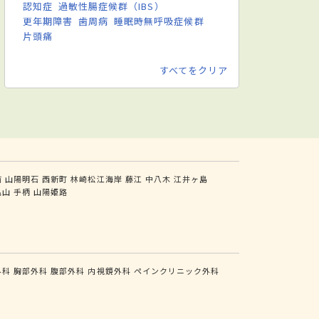
認知症
過敏性腸症候群（IBS）
更年期障害
歯周病
睡眠時無呼吸症候群
片頭痛
すべてをクリア
前
山陽明石
西新町
林崎松江海岸
藤江
中八木
江井ヶ島
亀山
手柄
山陽姫路
外科
胸部外科
腹部外科
内視鏡外科
ペインクリニック外科