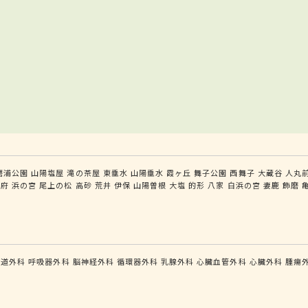
磨浦公園
山陽塩屋
滝の茶屋
東垂水
山陽垂水
霞ヶ丘
舞子公園
西舞子
大蔵谷
人丸
別府
浜の宮
尾上の松
高砂
荒井
伊保
山陽曽根
大塩
的形
八家
白浜の宮
妻鹿
飾磨
食道外科
呼吸器外科
脳神経外科
循環器外科
乳腺外科
心臓血管外科
心臓外科
腫瘍