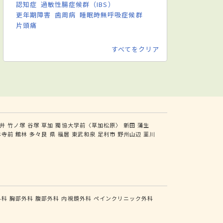
認知症
過敏性腸症候群（IBS）
更年期障害
歯周病
睡眠時無呼吸症候群
片頭痛
すべてをクリア
井
竹ノ塚
谷塚
草加
獨協大学前〈草加松原〉
新田
蒲生
林寺前
館林
多々良
県
福居
東武和泉
足利市
野州山辺
韮川
外科
胸部外科
腹部外科
内視鏡外科
ペインクリニック外科