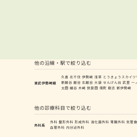
他の沿線・駅で絞り込む
久喜
北千住
伊勢崎
浅草
とうきょうスカイツ
新越谷
越谷
北越谷
大袋
せんげん台
武里
一
東武伊勢崎線
太田
細谷
木崎
世良田
境町
剛志
新伊勢崎
他の診療科目で絞り込む
外科
整形外科
形成外科
消化器外科
胃腸外科
気管
外科系
血管外科
内分泌外科