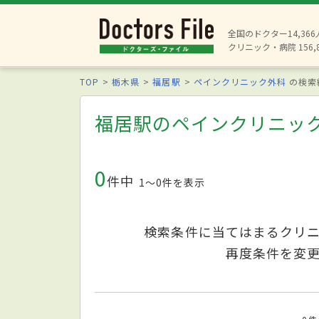
全国のドクター14,36
クリニック・病院 156,
TOP
栃木県
福居駅
ペインクリニック外科
の検索
福居駅のペインクリニッ
0
件中
1〜0件を表示
検索条件に当てはまるクリ
再度条件を変