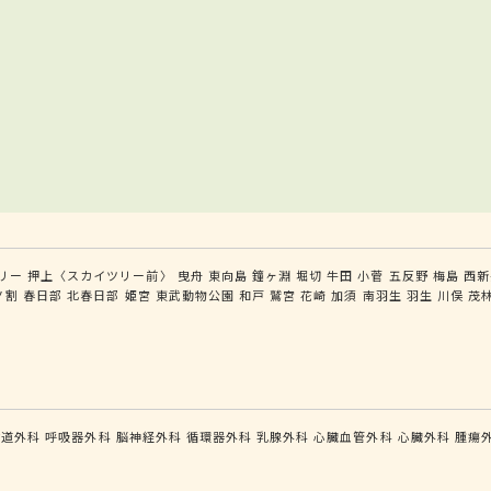
リー
押上〈スカイツリー前〉
曳舟
東向島
鐘ヶ淵
堀切
牛田
小菅
五反野
梅島
西新
ノ割
春日部
北春日部
姫宮
東武動物公園
和戸
鷲宮
花崎
加須
南羽生
羽生
川俣
茂
食道外科
呼吸器外科
脳神経外科
循環器外科
乳腺外科
心臓血管外科
心臓外科
腫瘍