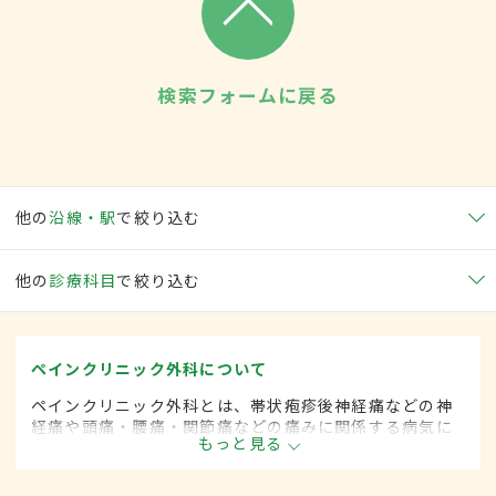
検索フォームに戻る
他の
沿線・駅
で絞り込む
他の
診療科目
で絞り込む
ペインクリニック外科について
ペインクリニック外科とは、帯状疱疹後神経痛などの神
経痛や頭痛・腰痛・関節痛などの痛みに関係する病気に
もっと見る
対して、手術的な方法によって治療する外科の一領域で
す。平成20年4月の制度改正前は、ペインクリニック科
と呼ばれていました。