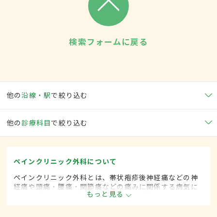
検索フォームに戻る
他の
沿線・駅
で絞り込む
他の
診療科目
で絞り込む
ペインクリニック外科について
ペインクリニック外科とは、帯状疱疹後神経痛などの神
経痛や頭痛・腰痛・関節痛などの痛みに関係する病気に
もっと見る
対して、手術的な方法によって治療する外科の一領域で
す。平成20年4月の制度改正前は、ペインクリニック科
と呼ばれていました。