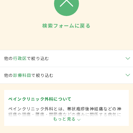
検索フォームに戻る
他の
行政区
で絞り込む
他の
診療科目
で絞り込む
ペインクリニック外科について
ペインクリニック外科とは、帯状疱疹後神経痛などの神
経痛や頭痛・腰痛・関節痛などの痛みに関係する病気に
もっと見る
対して、手術的な方法によって治療する外科の一領域で
す。平成20年4月の制度改正前は、ペインクリニック科
と呼ばれていました。