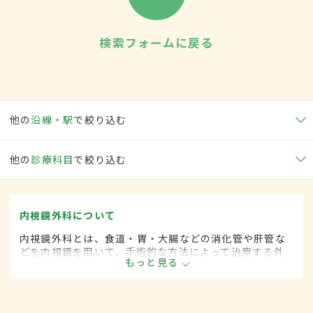
検索フォームに戻る
他の
沿線・駅
で絞り込む
他の
診療科目
で絞り込む
内視鏡外科について
内視鏡外科とは、食道・胃・大腸などの消化管や肝管な
どを内視鏡を用いて、手術的な方法によって治療する外
もっと見る
科の一領域です。胃がん、大腸がん、肺がん、甲状腺が
ん、肝臓がんなどさまざまな領域に広がってきていま
す。