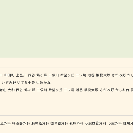
川
和田町
上星川
西谷
鶴ヶ峰
二俣川
希望ヶ丘
三ツ境
瀬谷
相模大塚
さがみ野
か
台
いずみ野
いずみ中央
ゆめが丘
老名
大和
西谷
鶴ヶ峰
二俣川
希望ヶ丘
三ツ境
瀬谷
相模大塚
さがみ野
かしわ台
食道外科
呼吸器外科
脳神経外科
循環器外科
乳腺外科
心臓血管外科
心臓外科
腫瘍