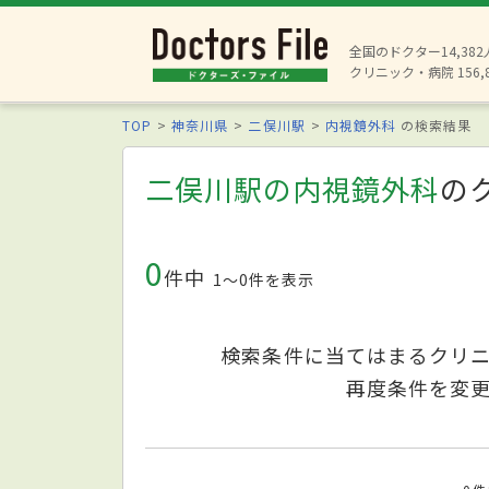
全国のドクター14,38
クリニック・病院 156,
TOP
神奈川県
二俣川駅
内視鏡外科
の検索結果
二俣川駅の内視鏡外科
の
0
件中
1〜0件を表示
検索条件に当てはまるクリ
再度条件を変