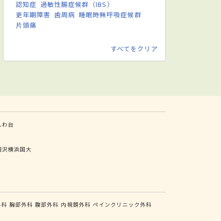
認知症
過敏性腸症候群（IBS）
更年期障害
歯周病
睡眠時無呼吸症候群
片頭痛
すべてをクリア
しわ台
羽沢横浜国大
外科
胸部外科
腹部外科
内視鏡外科
ペインクリニック外科