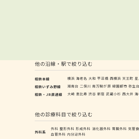
他の沿線・駅で絞り込む
横浜
海老名
大和
平沼橋
西横浜
天王町
星
相鉄本線
湘南台
二俣川
南万騎が原
緑園都市
弥生
相鉄いずみ野線
大崎
恵比寿
渋谷
新宿
武蔵小杉
西大井
海
相鉄・JR直通線
他の診療科目で絞り込む
外科
整形外科
形成外科
消化器外科
胃腸外科
気管
外科系
血管外科
内分泌外科