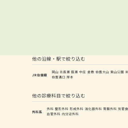
他の沿線・駅で絞り込む
岡山
北長瀬
庭瀬
中庄
倉敷
伯耆大山
東山公園
JR伯備線
伯耆溝口
岸本
他の診療科目で絞り込む
外科
整形外科
形成外科
消化器外科
胃腸外科
気管
外科系
血管外科
内分泌外科