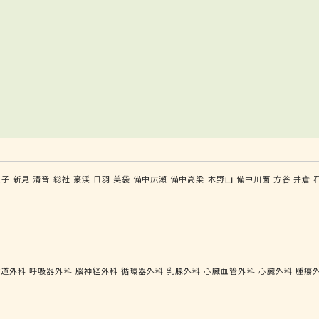
米子
新見
清音
総社
豪渓
日羽
美袋
備中広瀬
備中高梁
木野山
備中川面
方谷
井倉
食道外科
呼吸器外科
脳神経外科
循環器外科
乳腺外科
心臓血管外科
心臓外科
腫瘍