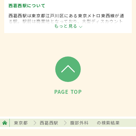
西葛西駅について
西葛西駅は東京都江戸川区にある東京メトロ東西線が通
る駅。駅前は商業地となっており、大型ディスカウント
もっと見る
ショップや複合商業施設、家電量販店などが立ち並ぶ。
周辺エリアはマンションや住宅団地があり、駅の利用者
も年々増加傾向にある。
PAGE TOP
東京都
西葛西駅
腹部外科
の検索結果