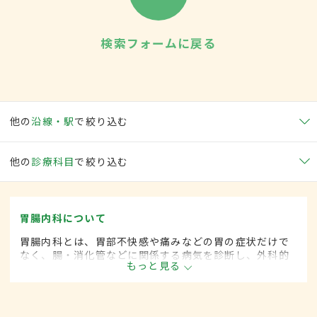
検索フォームに戻る
他の
沿線・駅
で絞り込む
他の
診療科目
で絞り込む
胃腸内科について
胃腸内科とは、胃部不快感や痛みなどの胃の症状だけで
なく、腸・消化管などに関係する病気を診断し、外科的
もっと見る
処置によらずに治療する内科の一領域です。平成20年4
月の制度改正前は、胃腸科と呼ばれていました。