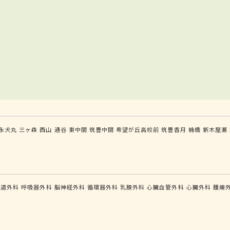
永犬丸
三ヶ森
西山
通谷
東中間
筑豊中間
希望が丘高校前
筑豊香月
楠橋
新木屋瀬
食道外科
呼吸器外科
脳神経外科
循環器外科
乳腺外科
心臓血管外科
心臓外科
腫瘍