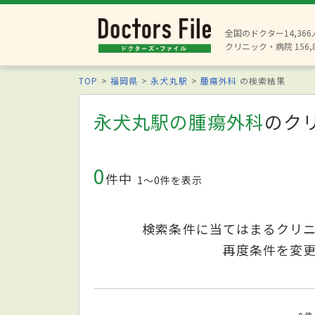
全国のドクター14,36
クリニック・病院 156,
TOP
福岡県
永犬丸駅
腫瘍外科
の検索結果
永犬丸駅の腫瘍外科
のク
0
件中
1〜0件を表示
検索条件に当てはまるクリ
再度条件を変