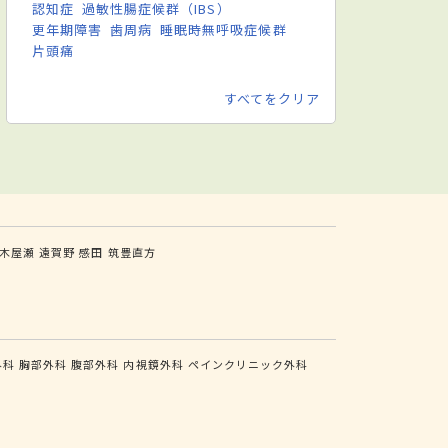
認知症
過敏性腸症候群（IBS）
更年期障害
歯周病
睡眠時無呼吸症候群
片頭痛
すべてをクリア
木屋瀬
遠賀野
感田
筑豊直方
外科
胸部外科
腹部外科
内視鏡外科
ペインクリニック外科