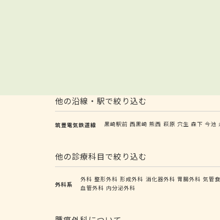
他の沿線・駅で絞り込む
黒崎駅前
西黒崎
熊西
萩原
穴生
森下
今池
筑豊電気鉄道線
他の診療科目で絞り込む
外科
整形外科
形成外科
消化器外科
胃腸外科
気管
外科系
血管外科
内分泌外科
腫瘍外科について