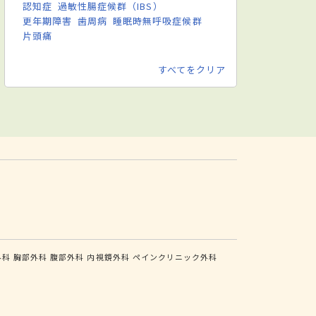
認知症
過敏性腸症候群（IBS）
更年期障害
歯周病
睡眠時無呼吸症候群
片頭痛
すべてをクリア
外科
胸部外科
腹部外科
内視鏡外科
ペインクリニック外科