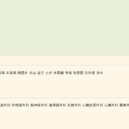
真岡
北真岡
西田井
北山
益子
七井
多田羅
市塙
笹原田
天矢場
茂木
食道外科
呼吸器外科
脳神経外科
循環器外科
乳腺外科
心臓血管外科
心臓外科
腫瘍