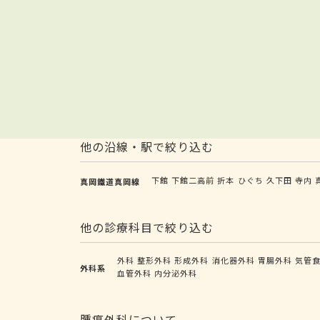
他の沿線・駅で絞り込む
下館
下館二高前
折本
ひぐち
久下田
寺内
真岡鐵道真岡線
他の診療科目で絞り込む
外科
整形外科
形成外科
消化器外科
胃腸外科
気管
外科系
血管外科
内分泌外科
腫瘍外科について