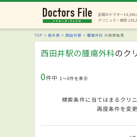
全国のドクター14,36
クリニック・病院 156,
TOP
栃木県
西田井駅
腫瘍外科
の検索結果
西田井駅の腫瘍外科
のク
0
件中
1〜0件を表示
検索条件に当てはまるクリ
再度条件を変