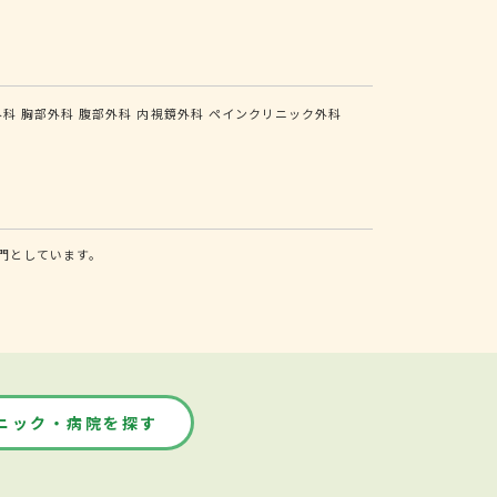
外科
胸部外科
腹部外科
内視鏡外科
ペインクリニック外科
門としています。
ニック・病院を探す