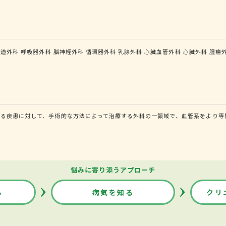
食道外科
呼吸器外科
脳神経外科
循環器外科
乳腺外科
心臓血管外科
心臓外科
腫瘍
る疾患に対して、手術的な方法によって治療する外科の一領域で、血管系をより専
悩みに寄り添うアプローチ
る
病気を知る
クリ