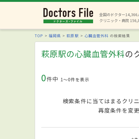
全国のドクター14,36
クリニック・病院 156,
TOP
福岡県
萩原駅
心臓血管外科
の検索結果
萩原駅の心臓血管外科
の
0
件中
1〜0件を表示
検索条件に当てはまるクリ
再度条件を変