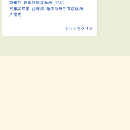
認知症
過敏性腸症候群（IBS）
更年期障害
歯周病
睡眠時無呼吸症候群
片頭痛
すべてをクリア