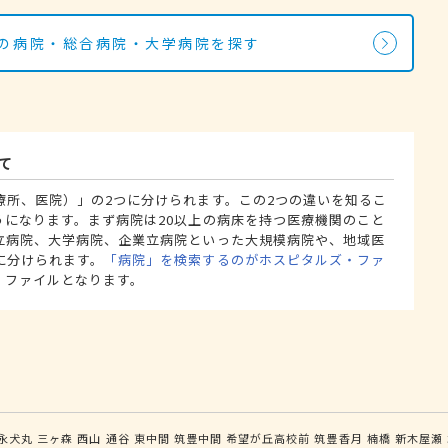
科の病院・総合病院・大学病院を探す
て
療所、医院）」の2つに分けられます。この2つの違いを知るこ
うになります。まず病院は20以上の病床を持つ医療機関のこと
立病院、大学病院、企業立病院といった大規模病院や、地域医
に分けられます。
「病院」を検索するのがホスピタルズ・ファ
・ファイルとなります。
永犬丸
三ヶ森
西山
通谷
東中間
筑豊中間
希望が丘高校前
筑豊香月
楠橋
新木屋瀬