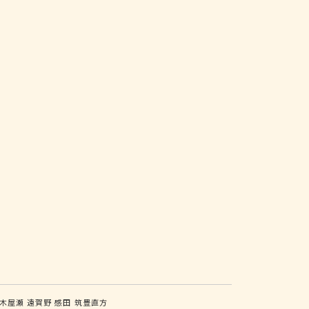
木屋瀬
遠賀野
感田
筑豊直方