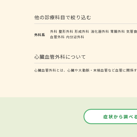
他の診療科目で絞り込む
外科
整形外科
形成外科
消化器外科
胃腸外科
気管
外科系
血管外科
内分泌外科
心臓血管外科について
心臓血管外科とは、心臓や大動脈・末梢血管など血管に関係す
症状から調べ