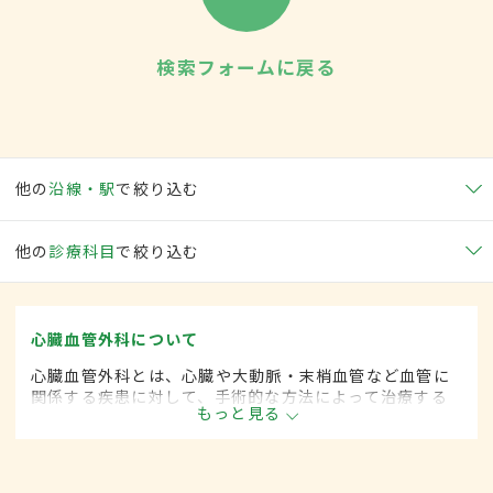
検索フォームに戻る
他の
沿線・駅
で絞り込む
他の
診療科目
で絞り込む
心臓血管外科について
心臓血管外科とは、心臓や大動脈・末梢血管など血管に
関係する疾患に対して、手術的な方法によって治療する
もっと見る
外科の一領域で、血管系をより専門としています。