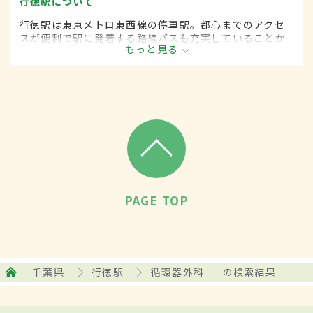
行徳駅について
行徳駅は東京メトロ東西線の停車駅。都心までのアクセ
スが便利で駅に発着する路線バスも充実していることか
もっと見る
ら1日に5万6000人が乗降する。駅前もスーパーや飲食店
などが多く立ち並び賑わっている。
PAGE TOP
千葉県
行徳駅
循環器外科
の検索結果