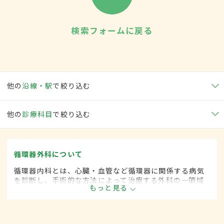
検索フォームに戻る
他の
沿線・駅
で絞り込む
他の
診療科目
で絞り込む
循環器外科について
循環器内科とは、心臓・血管など循環器に関係する病気
を診断し、手術的な方法によって治療する外科の一領域
もっと見る
です。平成20年4月の制度改正前は、循環器科と呼ばれ
ていました。