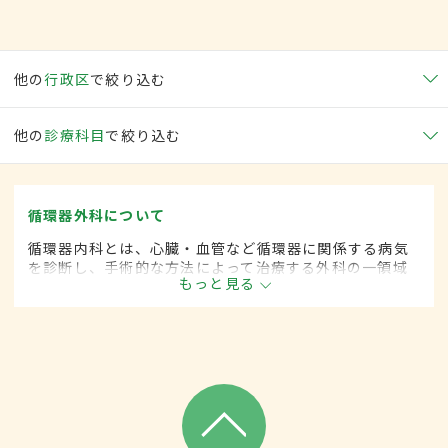
他の
行政区
で絞り込む
他の
診療科目
で絞り込む
循環器外科について
循環器内科とは、心臓・血管など循環器に関係する病気
を診断し、手術的な方法によって治療する外科の一領域
もっと見る
です。平成20年4月の制度改正前は、循環器科と呼ばれ
ていました。