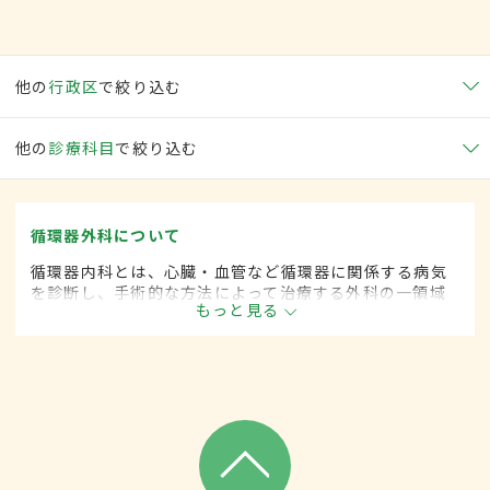
他の
行政区
で絞り込む
他の
診療科目
で絞り込む
循環器外科について
循環器内科とは、心臓・血管など循環器に関係する病気
を診断し、手術的な方法によって治療する外科の一領域
もっと見る
です。平成20年4月の制度改正前は、循環器科と呼ばれ
ていました。