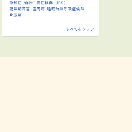
認知症
過敏性腸症候群（IBS）
更年期障害
歯周病
睡眠時無呼吸症候群
片頭痛
すべてをクリア