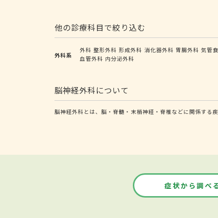
他の診療科目で絞り込む
外科
整形外科
形成外科
消化器外科
胃腸外科
気管
外科系
血管外科
内分泌外科
脳神経外科について
脳神経外科とは、脳・脊髄・末梢神経・脊椎などに関係する疾
症状から調べ