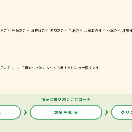
食道外科
呼吸器外科
脳神経外科
循環器外科
乳腺外科
心臓血管外科
心臓外科
腫瘍
患に対して、手術的な方法によって治療する外科の一領域です。
悩みに寄り添うアプローチ
る
病気を知る
クリ