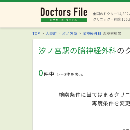
全国のドクター14,38
クリニック・病院 156,
TOP
大阪府
汐ノ宮駅
脳神経外科
の検索結果
汐ノ宮駅の脳神経外科
の
0
件中
1〜0件を表示
検索条件に当てはまるクリ
再度条件を変