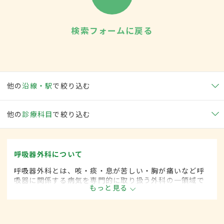
検索フォームに戻る
他の
沿線・駅
で絞り込む
他の
診療科目
で絞り込む
呼吸器外科について
呼吸器外科とは、咳・痰・息が苦しい・胸が痛いなど呼
吸器に関係する病気を専門的に取り扱う外科の一領域で
もっと見る
す。平成20年4月の制度改正前は、呼吸器科と呼ばれて
いました。