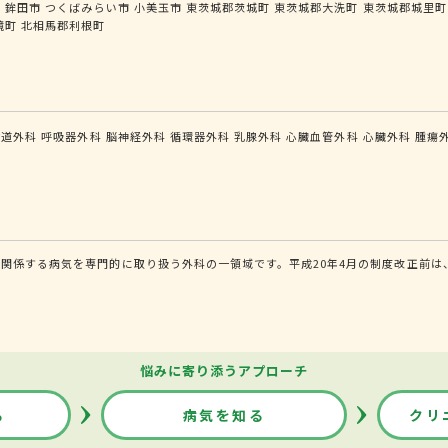
市
鉾田市
つくばみらい市
小美玉市
東茨城郡茨城町
東茨城郡大洗町
東茨城郡城里町
境町
北相馬郡利根町
食道外科
呼吸器外科
脳神経外科
循環器外科
乳腺外科
心臓血管外科
心臓外科
腫瘍
関係する病気を専門的に取り扱う外科の一領域です。平成20年4月の制度改正前は
悩みに寄り添うアプローチ
る
病気を知る
クリ