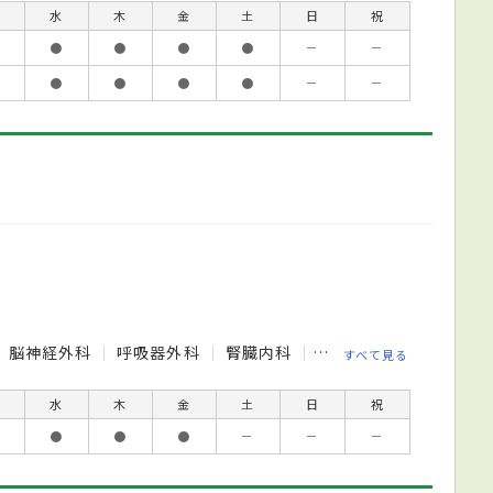
水
木
金
土
日
祝
●
●
●
●
－
－
●
●
●
●
－
－
脳神経外科
呼吸器外科
腎臓内科
心臓血管外科
小児
すべて見る
水
木
金
土
日
祝
●
●
●
－
－
－