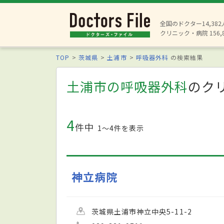
全国のドクター14,38
クリニック・病院 156,
TOP
茨城県
土浦市
呼吸器外科
の検索結果
土浦市の呼吸器外科
のク
4
件中
1〜4件を表示
神立病院
茨城県土浦市神立中央5-11-2