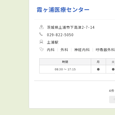
霞ヶ浦医療センター
茨城県土浦市下高津2-7-14
029-822-5050
土浦駅
内科
外科
神経内科
呼吸器外
時間
月
火
08:30 ～ 17:15
●
●
4