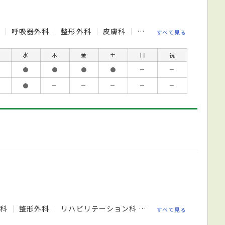
科
呼吸器外科
整形外科
皮膚科
眼科
リハビリテーシ
すべて見る
水
木
金
土
日
祝
●
●
●
●
－
－
●
－
－
－
－
－
外科
整形外科
リハビリテーション科
放射線科
麻酔科
すべて見る