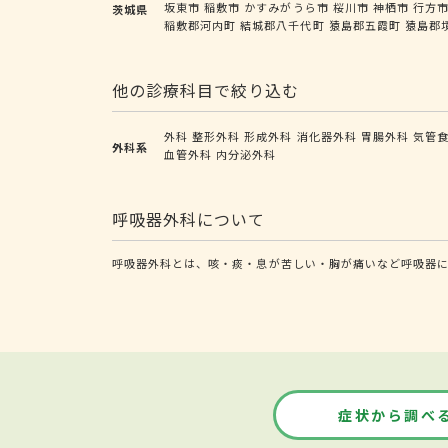
坂東市
稲敷市
かすみがうら市
桜川市
神栖市
行方
茨城県
稲敷郡河内町
結城郡八千代町
猿島郡五霞町
猿島郡
他の診療科目で絞り込む
外科
整形外科
形成外科
消化器外科
胃腸外科
気管
外科系
血管外科
内分泌外科
呼吸器外科について
呼吸器外科とは、咳・痰・息が苦しい・胸が痛いなど呼吸器に
症状から調べ