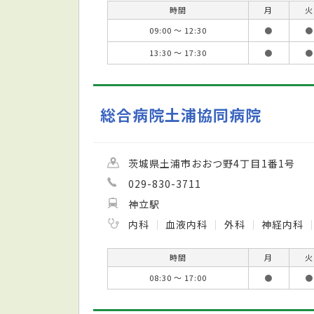
時間
月
火
09:00 ～ 12:30
●
●
13:30 ～ 17:30
●
●
総合病院土浦協同病院
茨城県土浦市おおつ野4丁目1番1号
029-830-3711
神立駅
内科
血液内科
外科
神経内科
時間
月
火
08:30 ～ 17:00
●
●