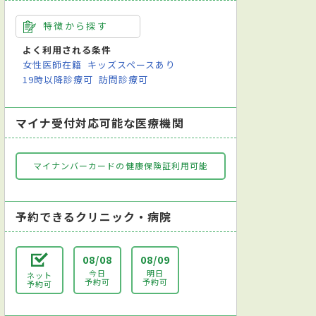
特徴から探す
よく利用される条件
女性医師在籍
キッズスペースあり
19時以降診療可
訪問診療可
マイナ受付対応可能な医療機関
マイナンバーカードの健康保険証利用可能
予約できるクリニック・病院
科
小児外科
整形外科
形成外科
皮膚科
泌尿器科
産
08/08
08/09
今日
明日
ネット
予約可
予約可
予約可