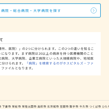
科の病院・総合病院・大学病院を探す
て
療所、医院）」の2つに分けられます。この2つの違いを知るこ
うになります。まず病院は20以上の病床を持つ医療機関のこと
立病院、大学病院、企業立病院といった大規模病院や、地域医
に分けられます。
「病院」を検索するのがホスピタルズ・ファ
・ファイルとなります。
市
下妻市
常総市
常陸太田市
高萩市
北茨城市
笠間市
取手市
牛久市
つくば市
ひた