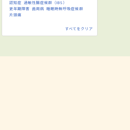
認知症
過敏性腸症候群（IBS）
更年期障害
歯周病
睡眠時無呼吸症候群
片頭痛
すべてをクリア