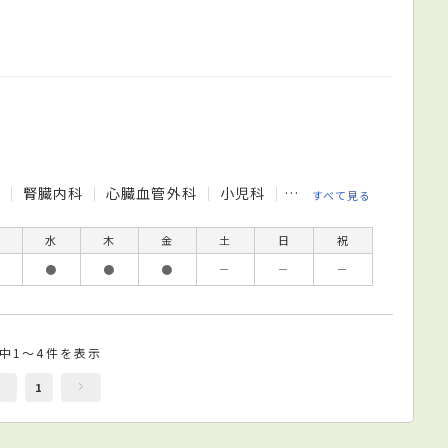
科
腎臓内科
心臓血管外科
小児科
形成外科
皮膚科
すべて見る
水
木
金
土
日
祝
●
●
●
－
－
－
件中1～4件を表示
1