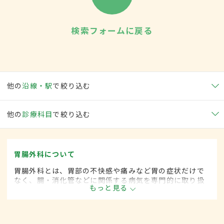
検索フォームに戻る
他の
沿線・駅
で絞り込む
他の
診療科目
で絞り込む
胃腸外科について
胃腸外科とは、胃部の不快感や痛みなど胃の症状だけで
なく、腸・消化管などに関係する病気を専門的に取り扱
もっと見る
う外科の一領域です。平成20年4月の制度改正前は、胃
腸科と呼ばれていました。