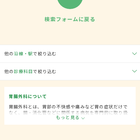
検索フォームに戻る
他の
沿線・駅
で絞り込む
他の
診療科目
で絞り込む
胃腸外科について
胃腸外科とは、胃部の不快感や痛みなど胃の症状だけで
なく、腸・消化管などに関係する病気を専門的に取り扱
もっと見る
う外科の一領域です。平成20年4月の制度改正前は、胃
腸科と呼ばれていました。