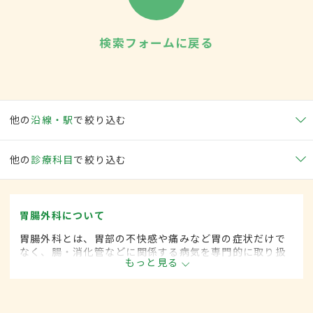
検索フォームに戻る
他の
沿線・駅
で絞り込む
他の
診療科目
で絞り込む
胃腸外科について
胃腸外科とは、胃部の不快感や痛みなど胃の症状だけで
なく、腸・消化管などに関係する病気を専門的に取り扱
もっと見る
う外科の一領域です。平成20年4月の制度改正前は、胃
腸科と呼ばれていました。