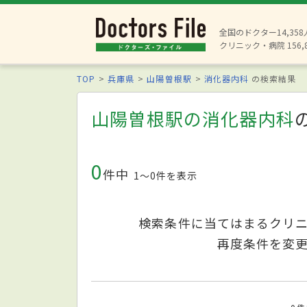
全国のドクター14,35
クリニック・病院 156,
TOP
兵庫県
山陽曽根駅
消化器内科
の検索結果
山陽曽根駅の消化器内科
0
件中
1〜0件を表示
検索条件に当てはまるクリ
再度条件を変