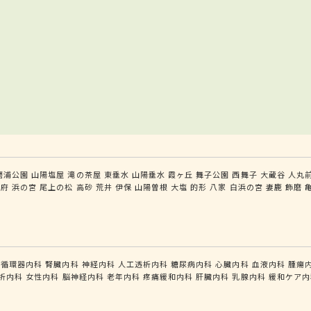
磨浦公園
山陽塩屋
滝の茶屋
東垂水
山陽垂水
霞ヶ丘
舞子公園
西舞子
大蔵谷
人丸
別府
浜の宮
尾上の松
高砂
荒井
伊保
山陽曽根
大塩
的形
八家
白浜の宮
妻鹿
飾磨
循環器内科
腎臓内科
神経内科
人工透析内科
糖尿病内科
心臓内科
血液内科
腫瘍
析内科
女性内科
脳神経内科
老年内科
疼痛緩和内科
肝臓内科
乳腺内科
緩和ケア内