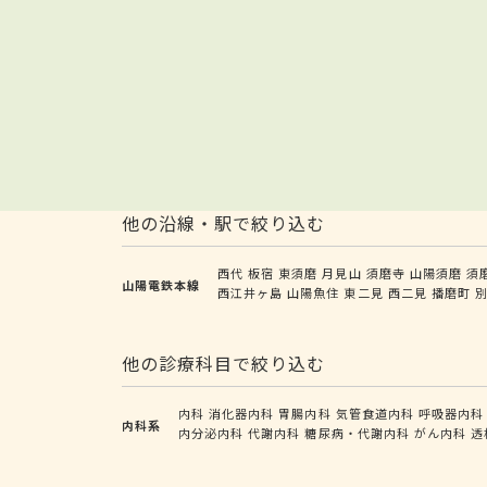
他の沿線・駅で絞り込む
西代
板宿
東須磨
月見山
須磨寺
山陽須磨
須
山陽電鉄本線
西江井ヶ島
山陽魚住
東二見
西二見
播磨町
他の診療科目で絞り込む
内科
消化器内科
胃腸内科
気管食道内科
呼吸器内科
内科系
内分泌内科
代謝内科
糖尿病・代謝内科
がん内科
透