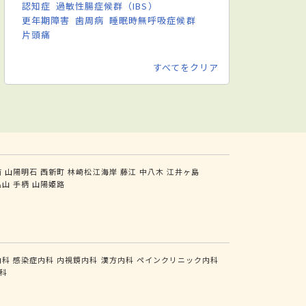
認知症
過敏性腸症候群（IBS）
更年期障害
歯周病
睡眠時無呼吸症候群
片頭痛
すべてをクリア
前
山陽明石
西新町
林崎松江海岸
藤江
中八木
江井ヶ島
亀山
手柄
山陽姫路
内科
感染症内科
内視鏡内科
漢方内科
ペインクリニック内科
科