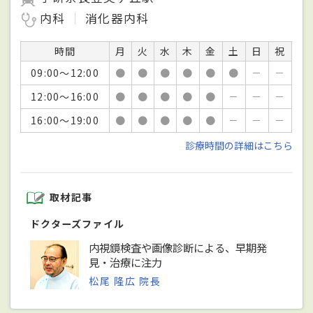
内科
消化器内科
時間
月
火
水
木
金
土
日
祝
09:00～12:00
●
●
●
●
●
●
－
－
12:00～16:00
●
●
●
●
●
－
－
－
16:00～19:00
●
●
●
●
●
－
－
－
診療時間の詳細はこちら
取材記事
ドクターズファイル
内視鏡検査や画像診断による、早期発
見・治療に注力
松尾 隆広 院長