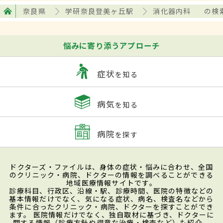
奈良県
学研奈良登美ヶ丘駅
消化器内科
の検
悩みに寄り添うアプローチ
症状
を知る
病気
を知る
病院
を探す
ドクターズ・ファイルは、身体の症状・悩みに合わせ、全国
のクリニック・病院、ドクターの情報を調べることができる
地域医療情報サイトです。
診療科目、行政区、沿線・駅、診療時間、医院の特徴などの
基本情報だけでなく、気になる症状、病名、検査名などから
条件に合ったクリニック・病院、ドクターを探すことができ
ます。 医院情報だけでなく、独自取材に基づき、ドクターに
関する情報（診療方針や得意な治療・検査など）も紹介。