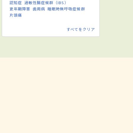
認知症
過敏性腸症候群（IBS）
更年期障害
歯周病
睡眠時無呼吸症候群
片頭痛
すべてをクリア