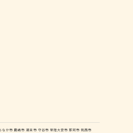
ちなか市
鹿嶋市
潮来市
守谷市
常陸大宮市
那珂市
筑西市