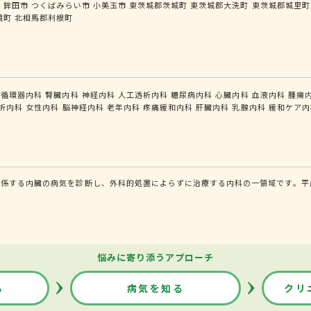
市
鉾田市
つくばみらい市
小美玉市
東茨城郡茨城町
東茨城郡大洗町
東茨城郡城里町
境町
北相馬郡利根町
循環器内科
腎臓内科
神経内科
人工透析内科
糖尿病内科
心臓内科
血液内科
腫瘍
析内科
女性内科
脳神経内科
老年内科
疼痛緩和内科
肝臓内科
乳腺内科
緩和ケア内
係する内臓の病気を診断し、外科的処置によらずに治療する内科の一領域です。平成
悩みに寄り添うアプローチ
る
病気を知る
クリ