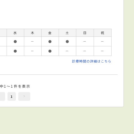
水
木
金
土
日
祝
●
－
●
●
－
－
●
－
●
－
－
－
診療時間の詳細はこちら
件中1～1件を表示
1