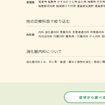
坂東市
稲敷市
かすみがうら市
桜川市
神栖市
行方
茨城県
稲敷郡河内町
結城郡八千代町
猿島郡五霞町
猿島郡
他の診療科目で絞り込む
内科
消化器内科
胃腸内科
気管食道内科
呼吸器内科
内科系
内分泌内科
代謝内科
糖尿病・代謝内科
がん内科
透
消化器内科について
消化器内科とは、主に胃・食道・腸など食物の消化・吸収に関
症状から調べ