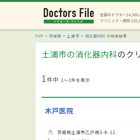
全国のドクター14,36
クリニック・病院 156,
TOP
茨城県
土浦市
消化器内科
の検索結果
土浦市の消化器内科
のク
1
件中
1〜1件を表示
木戸医院
茨城県土浦市乙戸南3-8-12