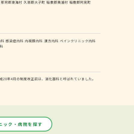
那珂郡東海村
久慈郡大子町
稲敷郡美浦村
稲敷郡阿見町
内科
感染症内科
内視鏡内科
漢方内科
ペインクリニック内科
科
20年4月の制度改正前は、消化器科と呼ばれていました。
ニック・病院を探す