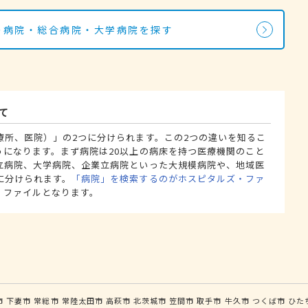
科の病院・総合病院・大学病院を探す
て
療所、医院）」の2つに分けられます。この2つの違いを知るこ
うになります。まず病院は20以上の病床を持つ医療機関のこと
立病院、大学病院、企業立病院といった大規模病院や、地域医
に分けられます。
「病院」を検索するのがホスピタルズ・ファ
・ファイルとなります。
市
下妻市
常総市
常陸太田市
高萩市
北茨城市
笠間市
取手市
牛久市
つくば市
ひた