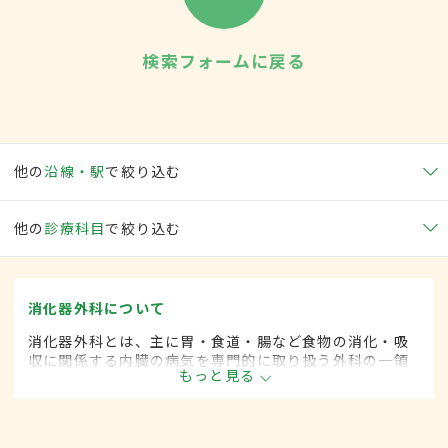
検索フォームに戻る
他の
沿線・駅
で絞り込む
他の
診療科目
で絞り込む
消化器外科について
消化器外科とは、主に胃・食道・腸など食物の消化・吸
収に関係する内臓の病気を専門的に取り扱う外科の一領
もっと見る
域です。平成20年4月の制度改正前は、消化器科と呼ば
れていました。