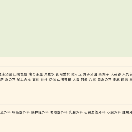
磨浦公園
山陽塩屋
滝の茶屋
東垂水
山陽垂水
霞ヶ丘
舞子公園
西舞子
大蔵谷
人丸
別府
浜の宮
尾上の松
高砂
荒井
伊保
山陽曽根
大塩
的形
八家
白浜の宮
妻鹿
飾磨
食道外科
呼吸器外科
脳神経外科
循環器外科
乳腺外科
心臓血管外科
心臓外科
腫瘍