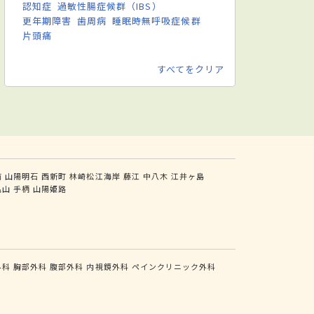
認知症
過敏性腸症候群（IBS）
更年期障害
歯周病
睡眠時無呼吸症候群
片頭痛
すべてをクリア
前
山陽明石
西新町
林崎松江海岸
藤江
中八木
江井ヶ島
亀山
手柄
山陽姫路
外科
胸部外科
腹部外科
内視鏡外科
ペインクリニック外科