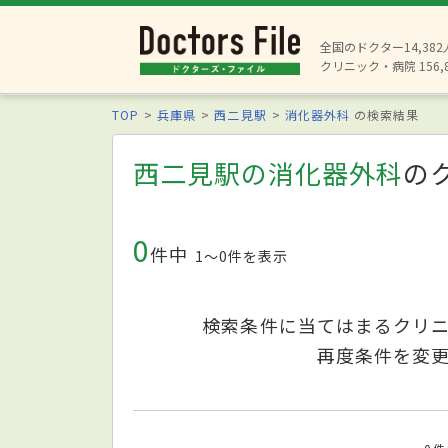
全国のドクター14,38
クリニック・病院 156,
TOP
兵庫県
西二見駅
消化器外科
の検索結果
西二見駅の消化器外科
の
0
件中
1〜0件を表示
検索条件に当てはまるクリ
再度条件を変