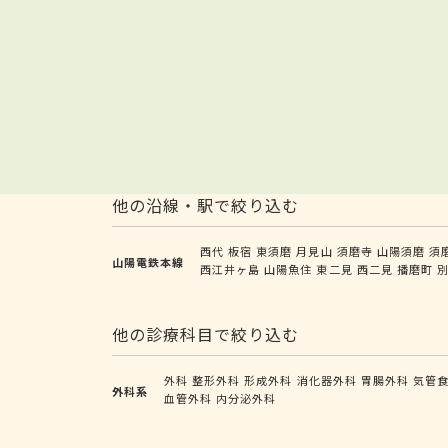
他の沿線・駅で絞り込む
西代
板宿
東須磨
月見山
須磨寺
山陽須磨
須
山陽電鉄本線
西江井ヶ島
山陽魚住
東二見
西二見
播磨町
他の診療科目で絞り込む
外科
整形外科
形成外科
消化器外科
胃腸外科
気管
外科系
血管外科
内分泌外科