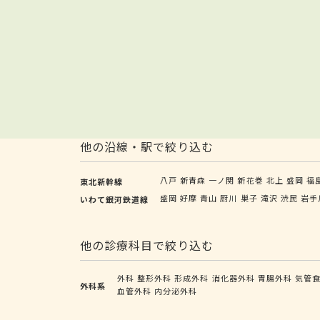
他の沿線・駅で絞り込む
八戸
新青森
一ノ関
新花巻
北上
盛岡
福
東北新幹線
盛岡
好摩
青山
厨川
巣子
滝沢
渋民
岩手
いわて銀河鉄道線
他の診療科目で絞り込む
外科
整形外科
形成外科
消化器外科
胃腸外科
気管
外科系
血管外科
内分泌外科