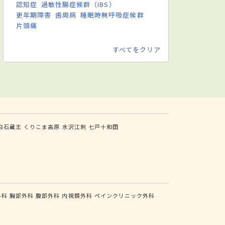
認知症
過敏性腸症候群（IBS）
更年期障害
歯周病
睡眠時無呼吸症候群
片頭痛
すべてをクリア
白石蔵王
くりこま高原
水沢江刺
七戸十和田
外科
胸部外科
腹部外科
内視鏡外科
ペインクリニック外科