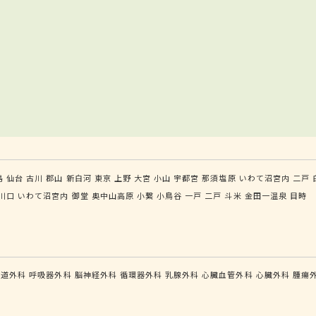
島
仙台
古川
郡山
新白河
東京
上野
大宮
小山
宇都宮
那須塩原
いわて沼宮内
二戸
川口
いわて沼宮内
御堂
奥中山高原
小繋
小鳥谷
一戸
二戸
斗米
金田一温泉
目時
食道外科
呼吸器外科
脳神経外科
循環器外科
乳腺外科
心臓血管外科
心臓外科
腫瘍