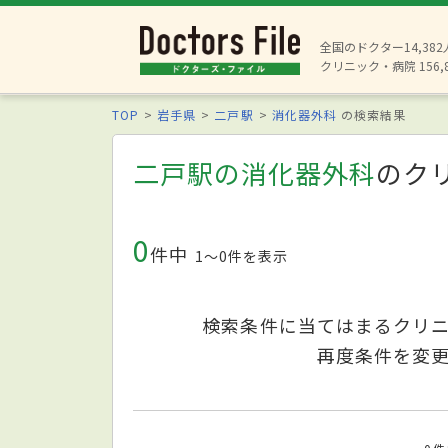
全国のドクター14,38
クリニック・病院 156,
TOP
岩手県
二戸駅
消化器外科
の検索結果
二戸駅の消化器外科
のク
0
件中
1〜0件を表示
検索条件に当てはまるクリ
再度条件を変