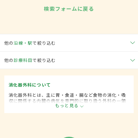
検索フォームに戻る
他の
沿線・駅
で絞り込む
他の
診療科目
で絞り込む
消化器外科について
消化器外科とは、主に胃・食道・腸など食物の消化・吸
収に関係する内臓の病気を専門的に取り扱う外科の一領
もっと見る
域です。平成20年4月の制度改正前は、消化器科と呼ば
れていました。