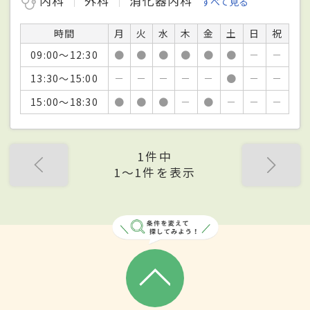
内科
外科
消化器内科
すべて見る
時間
月
火
水
木
金
土
日
祝
09:00～12:30
●
●
●
●
●
●
－
－
13:30～15:00
－
－
－
－
－
●
－
－
15:00～18:30
●
●
●
－
●
－
－
－
1件中
1〜1件を表示