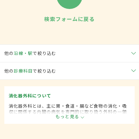
検索フォームに戻る
他の
沿線・駅
で絞り込む
他の
診療科目
で絞り込む
消化器外科について
消化器外科とは、主に胃・食道・腸など食物の消化・吸
収に関係する内臓の病気を専門的に取り扱う外科の一領
もっと見る
域です。平成20年4月の制度改正前は、消化器科と呼ば
れていました。